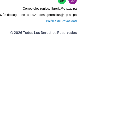
h
n
a
s
Correo electrónico:
libreria@utp.ac.pa
t
t
s
a
uzón de sugerencias:
buzondesugerencias@utp.ac.pa
a
g
Política de Privacidad
p
r
p
a
m
© 2026 Todos Los Derechos Reservados