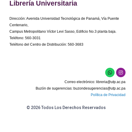
Librería Universitaria
Dirección: Avenida Universidad Tecnológica de Panamá, Vía Puente
Centenario,
Campus Metropolitano Víctor Levi Sasso, Edificio No.3 planta baja.
Teléfono: 560-3031
Teléfono del Centro de Distribución: 560-3683
W
I
h
n
a
s
Correo electrónico:
libreria@utp.ac.pa
t
t
s
a
Buzón de sugerencias:
buzondesugerencias@utp.ac.pa
a
g
Política de Privacidad
p
r
p
a
m
© 2026 Todos Los Derechos Reservados