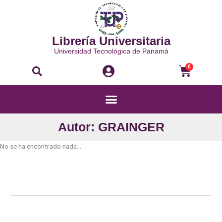
Ir
al
contenido
Librería Universitaria
Universidad Tecnológica de Panamá
Buscar
Carri
0
Menú
Autor: GRAINGER
No se ha encontrado nada...