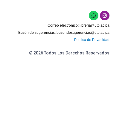
W
I
h
n
a
s
Correo electrónico:
libreria@utp.ac.pa
t
t
s
a
Buzón de sugerencias:
buzondesugerencias@utp.ac.pa
a
g
Política de Privacidad
p
r
p
a
m
© 2026 Todos Los Derechos Reservados