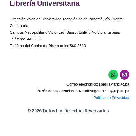
Librería Universitaria
Dirección: Avenida Universidad Tecnológica de Panamá, Vía Puente
Centenario,
Campus Metropolitano Víctor Levi Sasso, Edificio No.3 planta baja.
Teléfono: 560-3031
Teléfono del Centro de Distribución: 560-3683
W
I
h
n
a
s
Correo electrónico:
libreria@utp.ac.pa
t
t
s
a
Buzón de sugerencias:
buzondesugerencias@utp.ac.pa
a
g
Política de Privacidad
p
r
p
a
m
© 2026 Todos Los Derechos Reservados