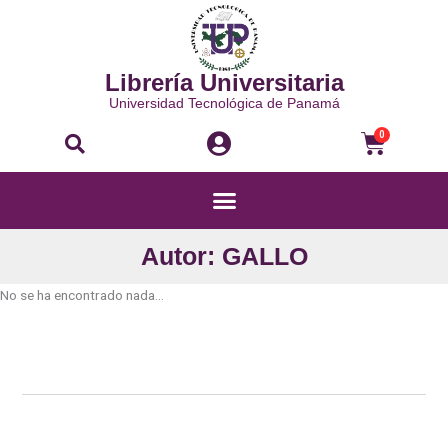
Ir
al
contenido
Librería Universitaria
Universidad Tecnológica de Panamá
Buscar
Carri
0
Menú
Autor: GALLO
No se ha encontrado nada...