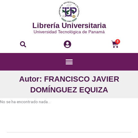
Ir
al
contenido
Librería Universitaria
Universidad Tecnológica de Panamá
Buscar
Carri
0
Menú
Autor: FRANCISCO JAVIER
DOMÍNGUEZ EQUIZA
No se ha encontrado nada...