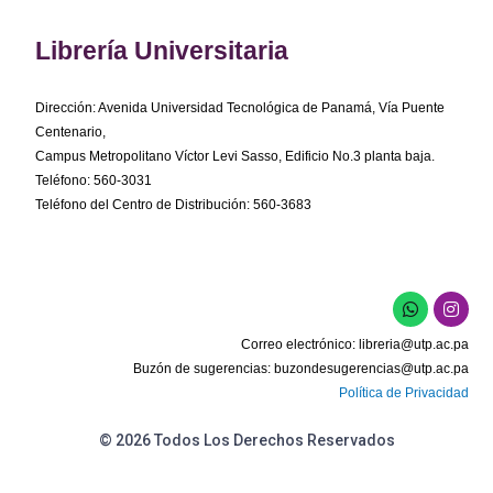
Librería Universitaria
Dirección: Avenida Universidad Tecnológica de Panamá, Vía Puente
Centenario,
Campus Metropolitano Víctor Levi Sasso, Edificio No.3 planta baja.
Teléfono: 560-3031
Teléfono del Centro de Distribución: 560-3683
W
I
h
n
a
s
Correo electrónico:
libreria@utp.ac.pa
t
t
s
a
Buzón de sugerencias:
buzondesugerencias@utp.ac.pa
a
g
Política de Privacidad
p
r
p
a
m
© 2026 Todos Los Derechos Reservados