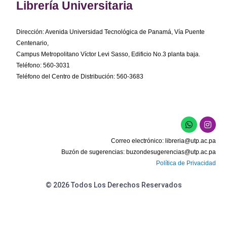
Librería Universitaria
Dirección: Avenida Universidad Tecnológica de Panamá, Vía Puente
Centenario,
Campus Metropolitano Víctor Levi Sasso, Edificio No.3 planta baja.
Teléfono: 560-3031
Teléfono del Centro de Distribución: 560-3683
W
I
h
n
a
s
Correo electrónico:
libreria@utp.ac.pa
t
t
s
a
Buzón de sugerencias:
buzondesugerencias@utp.ac.pa
a
g
Política de Privacidad
p
r
p
a
m
© 2026 Todos Los Derechos Reservados