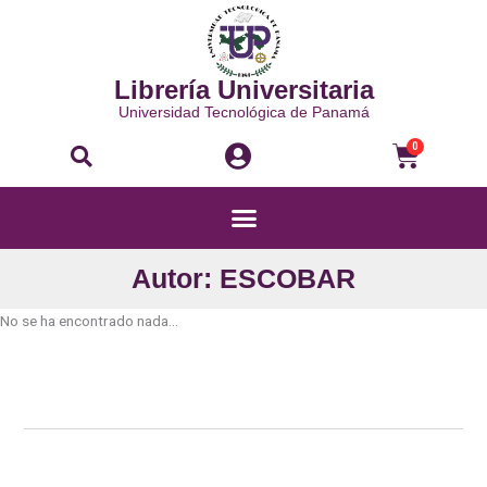
Ir
al
contenido
Librería Universitaria
Universidad Tecnológica de Panamá
Buscar
Carri
0
Menú
Autor: ESCOBAR
No se ha encontrado nada...