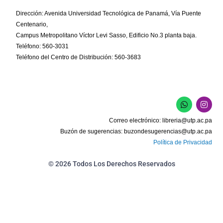
Dirección: Avenida Universidad Tecnológica de Panamá, Vía Puente
Centenario,
Campus Metropolitano Víctor Levi Sasso, Edificio No.3 planta baja.
Teléfono: 560-3031
Teléfono del Centro de Distribución: 560-3683
W
I
h
n
a
s
Correo electrónico:
libreria@utp.ac.pa
t
t
s
a
Buzón de sugerencias:
buzondesugerencias@utp.ac.pa
a
g
Política de Privacidad
p
r
p
a
m
© 2026 Todos Los Derechos Reservados