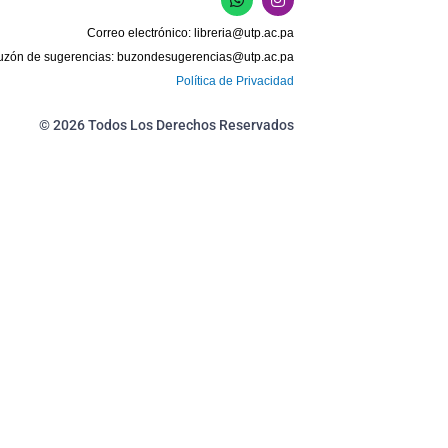
h
n
a
s
Correo electrónico:
libreria@utp.ac.pa
t
t
s
a
uzón de sugerencias:
buzondesugerencias@utp.ac.pa
a
g
Política de Privacidad
p
r
p
a
m
© 2026 Todos Los Derechos Reservados