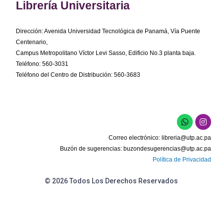
Librería Universitaria
Dirección: Avenida Universidad Tecnológica de Panamá, Vía Puente
Centenario,
Campus Metropolitano Víctor Levi Sasso, Edificio No.3 planta baja.
Teléfono: 560-3031
Teléfono del Centro de Distribución: 560-3683
W
I
h
n
a
s
Correo electrónico:
libreria@utp.ac.pa
t
t
s
a
Buzón de sugerencias:
buzondesugerencias@utp.ac.pa
a
g
Política de Privacidad
p
r
p
a
m
© 2026 Todos Los Derechos Reservados