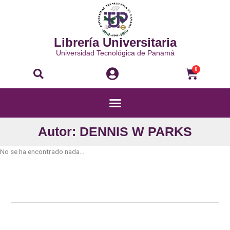
Ir
al
contenido
Librería Universitaria
Universidad Tecnológica de Panamá
Buscar
Carri
0
Menú
Autor: DENNIS W PARKS
No se ha encontrado nada...