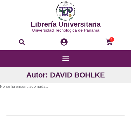
Ir
al
contenido
Librería Universitaria
Universidad Tecnológica de Panamá
Buscar
Carri
0
Menú
Autor: DAVID BOHLKE
No se ha encontrado nada...