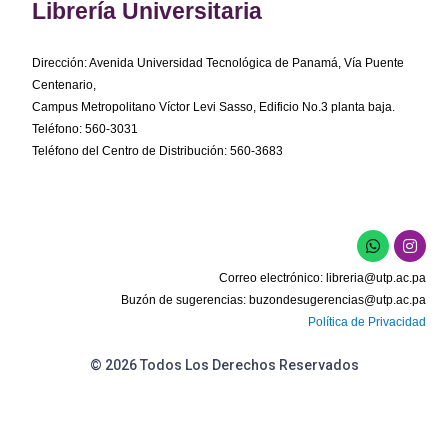
Librería Universitaria
Dirección: Avenida Universidad Tecnológica de Panamá, Vía Puente
Centenario,
Campus Metropolitano Víctor Levi Sasso, Edificio No.3 planta baja.
Teléfono: 560-3031
Teléfono del Centro de Distribución: 560-3683
W
I
h
n
a
s
Correo electrónico:
libreria@utp.ac.pa
t
t
s
a
Buzón de sugerencias:
buzondesugerencias@utp.ac.pa
a
g
Política de Privacidad
p
r
p
a
m
© 2026 Todos Los Derechos Reservados