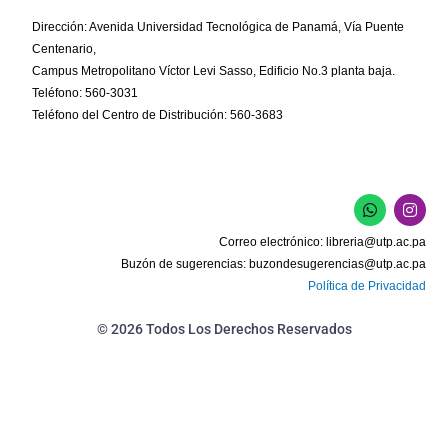
Dirección: Avenida Universidad Tecnológica de Panamá, Vía Puente
Centenario,
Campus Metropolitano Víctor Levi Sasso, Edificio No.3 planta baja.
Teléfono: 560-3031
Teléfono del Centro de Distribución: 560-3683
W
I
h
n
a
s
Correo electrónico:
libreria@utp.ac.pa
t
t
s
a
Buzón de sugerencias:
buzondesugerencias@utp.ac.pa
a
g
Política de Privacidad
p
r
p
a
m
© 2026 Todos Los Derechos Reservados