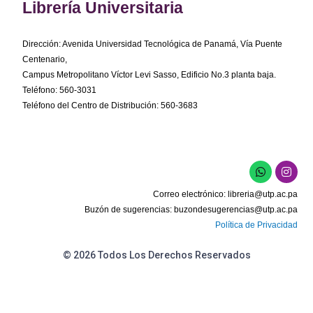
Librería Universitaria
Dirección: Avenida Universidad Tecnológica de Panamá, Vía Puente
Centenario,
Campus Metropolitano Víctor Levi Sasso, Edificio No.3 planta baja.
Teléfono: 560-3031
Teléfono del Centro de Distribución: 560-3683
W
I
h
n
a
s
Correo electrónico:
libreria@utp.ac.pa
t
t
s
a
Buzón de sugerencias:
buzondesugerencias@utp.ac.pa
a
g
Política de Privacidad
p
r
p
a
m
© 2026 Todos Los Derechos Reservados