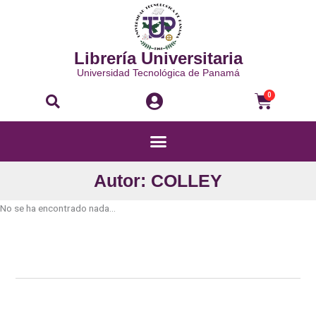
Ir
al
contenido
Librería Universitaria
Universidad Tecnológica de Panamá
Buscar
Carri
0
Menú
Autor: COLLEY
No se ha encontrado nada...