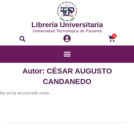
Ir
al
contenido
Librería Universitaria
Universidad Tecnológica de Panamá
Buscar
Carrito
0
Menú
Autor: CÉSAR AUGUSTO
CANDANEDO
No se ha encontrado nada...