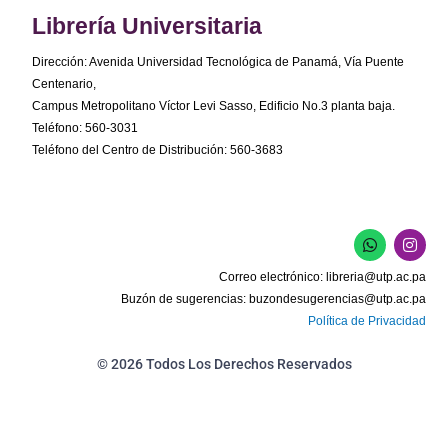
Librería Universitaria
Dirección: Avenida Universidad Tecnológica de Panamá, Vía Puente
Centenario,
Campus Metropolitano Víctor Levi Sasso, Edificio No.3 planta baja.
Teléfono: 560-3031
Teléfono del Centro de Distribución: 560-3683
W
I
h
n
a
s
Correo electrónico:
libreria@utp.ac.pa
t
t
s
a
Buzón de sugerencias:
buzondesugerencias@utp.ac.pa
a
g
Política de Privacidad
p
r
p
a
m
© 2026 Todos Los Derechos Reservados