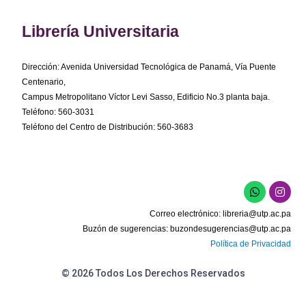
Librería Universitaria
Dirección: Avenida Universidad Tecnológica de Panamá, Vía Puente
Centenario,
Campus Metropolitano Víctor Levi Sasso, Edificio No.3 planta baja.
Teléfono: 560-3031
Teléfono del Centro de Distribución: 560-3683
W
I
h
n
a
s
Correo electrónico:
libreria@utp.ac.pa
t
t
s
a
Buzón de sugerencias:
buzondesugerencias@utp.ac.pa
a
g
Política de Privacidad
p
r
p
a
m
© 2026 Todos Los Derechos Reservados