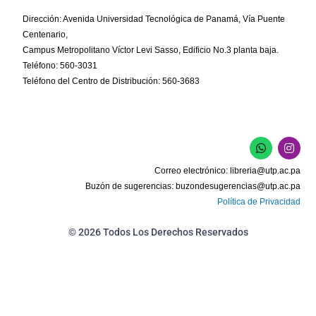
Dirección: Avenida Universidad Tecnológica de Panamá, Vía Puente
Centenario,
Campus Metropolitano Víctor Levi Sasso, Edificio No.3 planta baja.
Teléfono: 560-3031
Teléfono del Centro de Distribución: 560-3683
W
I
h
n
a
s
Correo electrónico:
libreria@utp.ac.pa
t
t
s
a
Buzón de sugerencias:
buzondesugerencias@utp.ac.pa
a
g
Política de Privacidad
p
r
p
a
m
© 2026 Todos Los Derechos Reservados