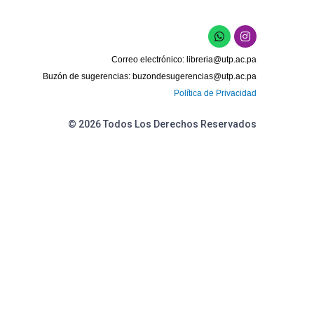
W
I
h
n
a
s
Correo electrónico:
libreria@utp.ac.pa
t
t
s
a
Buzón de sugerencias:
buzondesugerencias@utp.ac.pa
a
g
Política de Privacidad
p
r
p
a
m
© 2026 Todos Los Derechos Reservados