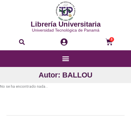
Ir
al
contenido
Librería Universitaria
Universidad Tecnológica de Panamá
Buscar
Carri
0
Menú
Autor: BALLOU
No se ha encontrado nada...