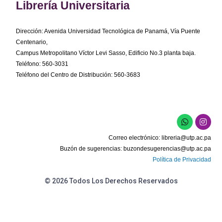
Librería Universitaria
Dirección: Avenida Universidad Tecnológica de Panamá, Vía Puente
Centenario,
Campus Metropolitano Víctor Levi Sasso, Edificio No.3 planta baja.
Teléfono: 560-3031
Teléfono del Centro de Distribución: 560-3683
W
I
h
n
a
s
Correo electrónico:
libreria@utp.ac.pa
t
t
s
a
Buzón de sugerencias:
buzondesugerencias@utp.ac.pa
a
g
Política de Privacidad
p
r
p
a
m
© 2026 Todos Los Derechos Reservados