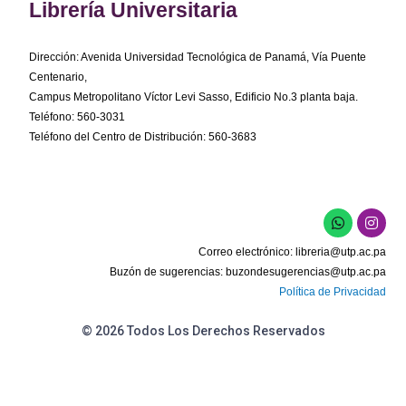
Librería Universitaria
Dirección: Avenida Universidad Tecnológica de Panamá, Vía Puente
Centenario,
Campus Metropolitano Víctor Levi Sasso, Edificio No.3 planta baja.
Teléfono: 560-3031
Teléfono del Centro de Distribución: 560-3683
W
I
h
n
a
s
Correo electrónico:
libreria@utp.ac.pa
t
t
s
a
Buzón de sugerencias:
buzondesugerencias@utp.ac.pa
a
g
Política de Privacidad
p
r
p
a
m
© 2026 Todos Los Derechos Reservados