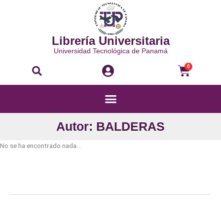
Ir
al
contenido
Librería Universitaria
Universidad Tecnológica de Panamá
Buscar
Carri
0
Menú
Autor: BALDERAS
No se ha encontrado nada...