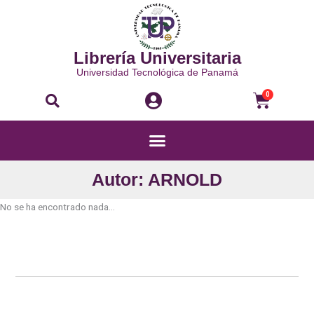
Ir
al
contenido
Librería Universitaria
Universidad Tecnológica de Panamá
Buscar
Carri
0
Menú
Autor: ARNOLD
No se ha encontrado nada...