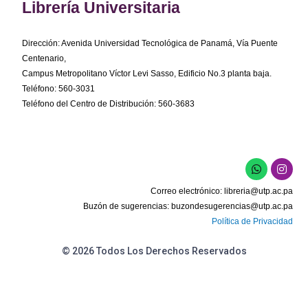
Librería Universitaria
Dirección: Avenida Universidad Tecnológica de Panamá, Vía Puente
Centenario,
Campus Metropolitano Víctor Levi Sasso, Edificio No.3 planta baja.
Teléfono: 560-3031
Teléfono del Centro de Distribución: 560-3683
W
I
h
n
a
s
Correo electrónico:
libreria@utp.ac.pa
t
t
s
a
Buzón de sugerencias:
buzondesugerencias@utp.ac.pa
a
g
Política de Privacidad
p
r
p
a
m
© 2026 Todos Los Derechos Reservados