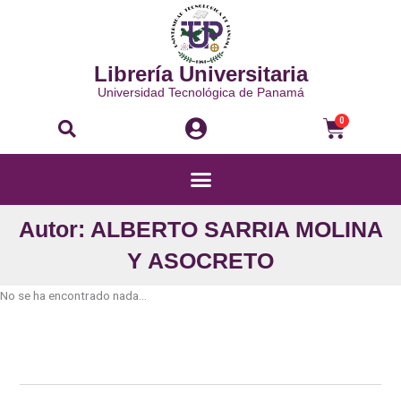
Ir
al
contenido
Librería Universitaria
Universidad Tecnológica de Panamá
Buscar
Carri
0
Menú
Autor: ALBERTO SARRIA MOLINA
Y ASOCRETO
No se ha encontrado nada...