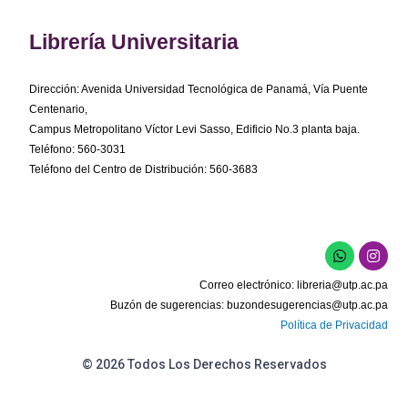
Librería Universitaria
Dirección: Avenida Universidad Tecnológica de Panamá, Vía Puente
Centenario,
Campus Metropolitano Víctor Levi Sasso, Edificio No.3 planta baja.
Teléfono: 560-3031
Teléfono del Centro de Distribución: 560-3683
W
I
h
n
a
s
Correo electrónico:
libreria@utp.ac.pa
t
t
s
a
Buzón de sugerencias:
buzondesugerencias@utp.ac.pa
a
g
Política de Privacidad
p
r
p
a
m
© 2026 Todos Los Derechos Reservados