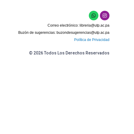
W
I
h
n
a
s
Correo electrónico:
libreria@utp.ac.pa
t
t
s
a
Buzón de sugerencias:
buzondesugerencias@utp.ac.pa
a
g
Política de Privacidad
p
r
p
a
m
© 2026 Todos Los Derechos Reservados